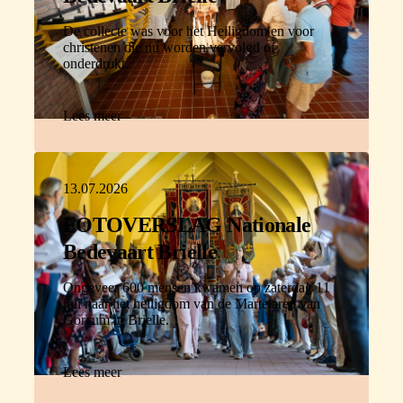
De collecte was voor het Heiligdom en voor
christenen die nu worden vervolgd of
onderdrukt.
Lees meer
13.07.2026
FOTOVERSLAG Nationale
Bedevaart Brielle
Ongeveer 600 mensen kwamen op zaterdag 11
juli naar het heiligdom van de Martelaren van
Gorcum in Brielle.
Lees meer