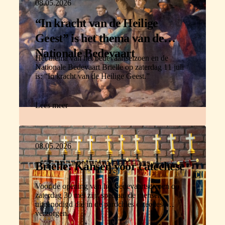
08.05.2026
“In kracht van de Heilige
Geest” is het thema van de
Nationale Bedevaart
Het thema van het bedevaartseizoen en de
Nationale Bedevaart Brielle op zaterdag 11 juli
is: “In kracht van de Heilige Geest.”
Lees meer
08.05.2026
Brielle: Kansen voor catechese
Voor de opening van het bedevaartseizoen op
zaterdag 30 mei zijn speciaal de mensen
uitgenodigd die in de parochies catechese
verzorgen.