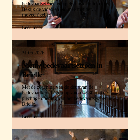
bedevaartseizoen een pelgrimstocht te maken.
Bekijk de video en bid mee met het
(noveen)gebed.
Lees meer
31.05.2026
Nieuw bedevaartseizoen in
Brielle
Met de zegening van de deur van de
bedevaartkerk begon op zaterdag 30 mei de
plechtige opening van het bedevaartseizoen in
Brielle.
Lees meer