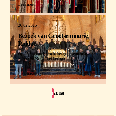
Lees meer
26.02.2026
Bezoek van Grootseminarie
Rolduc
Op 25 februari bezocht het grootseminarie
Rolduc in Brielle het heiligdom.
Lees meer
1
2
Eind