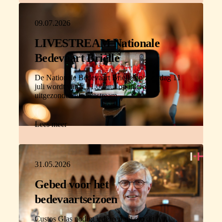
09.07.2026
LIVESTREAM Nationale
Bedevaart Brielle
De Nationale Bedevaart Brielle op zaterdag 11
juli wordt vanaf 11.00 uur op internet
uitgezonden als livestream.
Lees meer
31.05.2026
Gebed voor het
bedevaartseizoen
Custos Glas nodigt iedereen uit om dit