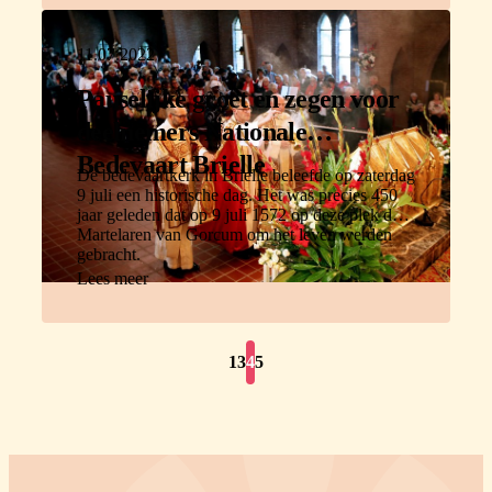
11.07.2022
Pauselijke groet en zegen voor
deelnemers Nationale
Bedevaart Brielle
De bedevaartkerk in Brielle beleefde op zaterdag
9 juli een historische dag. Het was precies 450
jaar geleden dat op 9 juli 1572 op deze plek de
Martelaren van Gorcum om het leven werden
gebracht.
Lees meer
1
3
4
5