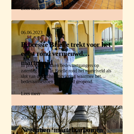
Lees meer
06.06.2023
Processie Brielle trekt voor het
eerst rond vernieuwd
martelveld
In processie trokken bedevaartgangers op
zaterdag 3 juni in Brielle rond het martelveld als
slot van de eucharistieviering waarmee het
bedevaartseizoen 2023 werd geopend.
Lees meer
20.01.2023
Negentien ‘martelaarbomen’