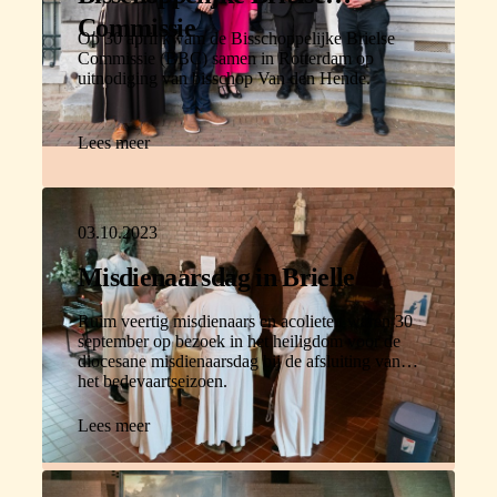
Commissie
Op 30 april kwam de Bisschoppelijke Brielse
Commissie (BBC) samen in Rotterdam op
uitnodiging van bisschop Van den Hende.
Lees meer
03.10.2023
Misdienaarsdag in Brielle
Ruim veertig misdienaars en acolieten waren 30
september op bezoek in het heiligdom voor de
diocesane misdienaarsdag bij de afsluiting van
het bedevaartseizoen.
Lees meer