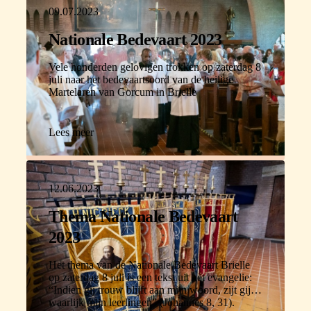
09.07.2023
Nationale Bedevaart 2023
Vele honderden gelovigen trokken op zaterdag 8
juli naar het bedevaartsoord van de heilige
Martelaren van Gorcum in Brielle
Lees meer
12.06.2023
Thema Nationale Bedevaart
2023
Het thema van de Nationale Bedevaart Brielle
op zaterdag 8 juli is een tekst uit het evangelie:
“Indien gij trouw blijft aan mijn woord, zijt gij
waarlijk mijn leerlingen” (Johannes 8, 31).