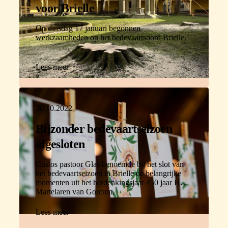
voor Brielle
Op dinsdag 17 januari begonnen
werkzaamheden op het bedevaartsoord Brielle.
Lees meer
30.10.2022
Bijzonder bedevaartseizoen
afgesloten
Custos pastoor Glas benoemde bij het slot van
het bedevaartseizoen in Brielle de belangrijke
momenten uit het herdenkingsjaar 450 jaar HH.
Martelaren van Gorcum.
Lees meer