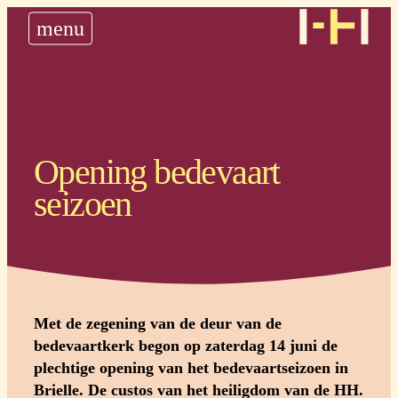
nieuws
menu
historie
steun ons
plan uw bedevaart
Opening bedevaart
seizoen
Met de zegening van de deur van de
bedevaartkerk begon op zaterdag 14 juni de
plechtige opening van het bedevaartseizoen in
Brielle. De custos van het heiligdom van de HH.