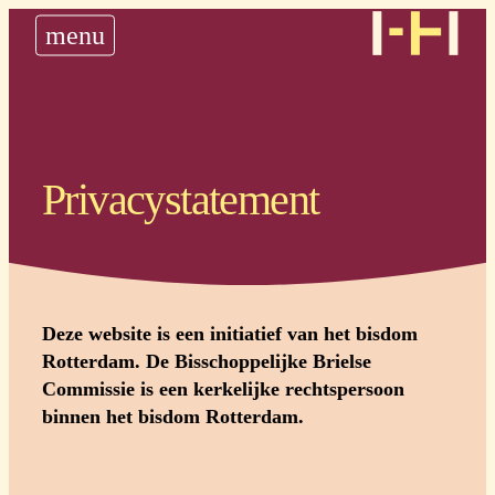
nieuws
menu
historie
steun ons
plan uw bedevaart
Privacystatement
Deze website is een initiatief van het bisdom
Rotterdam. De Bisschoppelijke Brielse
Commissie is een kerkelijke rechtspersoon
binnen het bisdom Rotterdam.