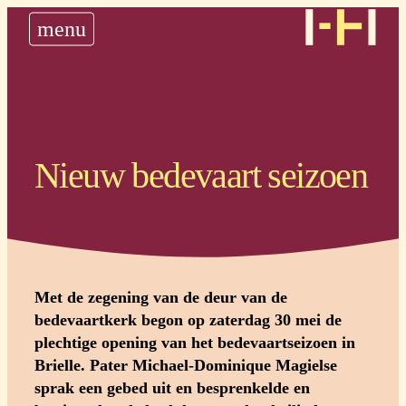
nieuws
menu
historie
steun ons
plan uw bedevaart
Nieuw bedevaart seizoen
Met de zegening van de deur van de
bedevaartkerk begon op zaterdag 30 mei de
plechtige opening van het bedevaartseizoen in
Brielle. Pater Michael-Dominique Magielse
sprak een gebed uit en besprenkelde en