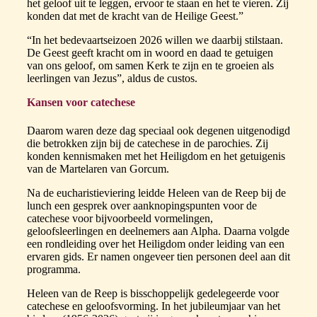
het geloof uit te leggen, ervoor te staan en het te vieren. Zij
konden dat met de kracht van de Heilige Geest.”
“In het bedevaartseizoen 2026 willen we daarbij stilstaan.
De Geest geeft kracht om in woord en daad te getuigen
van ons geloof, om samen Kerk te zijn en te groeien als
leerlingen van Jezus”, aldus de custos.
Kansen voor catechese
Daarom waren deze dag speciaal ook degenen uitgenodigd
die betrokken zijn bij de catechese in de parochies. Zij
konden kennismaken met het Heiligdom en het getuigenis
van de Martelaren van Gorcum.
Na de eucharistieviering leidde Heleen van de Reep bij de
lunch een gesprek over aanknopingspunten voor de
catechese voor bijvoorbeeld vormelingen,
geloofsleerlingen en deelnemers aan Alpha. Daarna volgde
een rondleiding over het Heiligdom onder leiding van een
ervaren gids. Er namen ongeveer tien personen deel aan dit
programma.
Heleen van de Reep is bisschoppelijk gedelegeerde voor
catechese en geloofsvorming. In het jubileumjaar van het