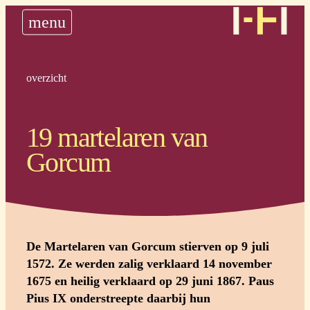
nieuws
menu
historie
steun ons
plan uw bedevaart
overzicht
19 martelaren van
Gorcum
De Martelaren van Gorcum stierven op 9 juli
1572. Ze werden zalig verklaard 14 november
1675 en heilig verklaard op 29 juni 1867. Paus
Pius IX onderstreepte daarbij hun