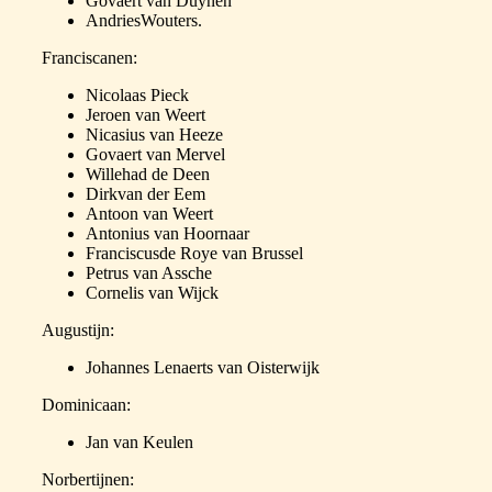
Govaert van Duynen
AndriesWouters.
Franciscanen:
Nicolaas Pieck
Jeroen van Weert
Nicasius van Heeze
Govaert van Mervel
Willehad de Deen
Dirkvan der Eem
Antoon van Weert
Antonius van Hoornaar
Franciscusde Roye van Brussel
Petrus van Assche
Cornelis van Wijck
Augustijn:
Johannes Lenaerts van Oisterwijk
Dominicaan:
Jan van Keulen
Norbertijnen: