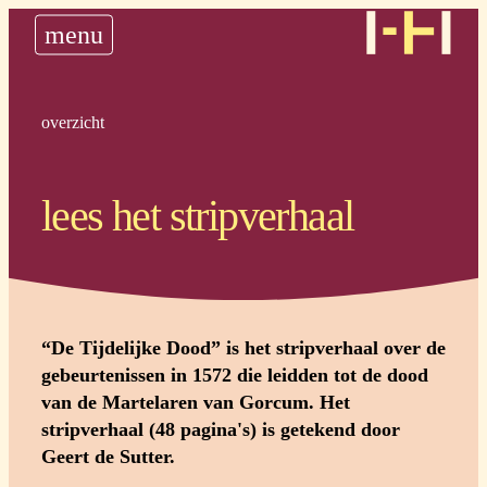
nieuws
menu
historie
steun ons
plan uw bedevaart
overzicht
lees het stripverhaal
“De Tijdelijke Dood” is het stripverhaal over de
gebeurtenissen in 1572 die leidden tot de dood
van de Martelaren van Gorcum. Het
stripverhaal (48 pagina's) is getekend door
Geert de Sutter.